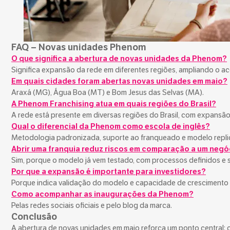
FAQ – Novas unidades Phenom
O que significa a abertura de novas unidades da Phenom?
Significa expansão da rede em diferentes regiões, ampliando o a
Em quais cidades foram abertas novas unidades em maio?
Araxá (MG), Água Boa (MT) e Bom Jesus das Selvas (MA).
A Phenom Franchising atua em quais regiões do Brasil?
A rede está presente em diversas regiões do Brasil, com expansão 
Qual o diferencial da Phenom como escola de inglês?
Metodologia padronizada, suporte ao franqueado e modelo replic
Abrir uma franquia reduz riscos em comparação a um negó
Sim, porque o modelo já vem testado, com processos definidos e 
Por que a expansão é importante para investidores?
Porque indica validação do modelo e capacidade de crescimento 
Como acompanhar as inaugurações da Phenom?
Pelas redes sociais oficiais e pelo blog da marca.
Conclusão
A abertura de novas unidades em maio reforça um ponto central: 