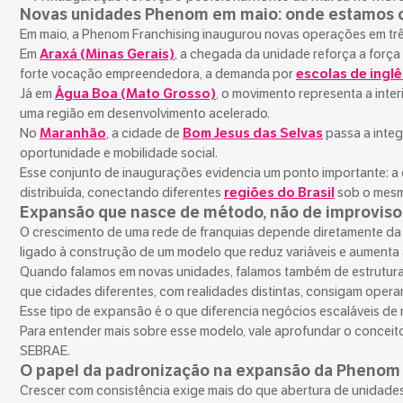
Novas unidades Phenom em maio: onde estamos 
Em maio, a Phenom Franchising inaugurou novas operações em trê
Em
Araxá (Minas Gerais)
, a chegada da unidade reforça a forç
forte vocação empreendedora, a demanda por
escolas de inglê
Já em
Água Boa (Mato Grosso)
, o movimento representa a inte
uma região em desenvolvimento acelerado.
No
Maranhão
, a cidade de
Bom Jesus das Selvas
passa a integ
oportunidade e mobilidade social.
Esse conjunto de inaugurações evidencia um ponto importante: 
distribuída, conectando diferentes
regiões do Brasil
sob o mesm
Expansão que nasce de método, não de improviso
O crescimento de uma rede de franquias depende diretamente da 
ligado à construção de um modelo que reduz variáveis e aumenta a
Quando falamos em novas unidades, falamos também de estrutura,
que cidades diferentes, com realidades distintas, consigam oper
Esse tipo de expansão é o que diferencia negócios escaláveis de
Para entender mais sobre esse modelo, vale aprofundar o conceit
SEBRAE.
O papel da padronização na expansão da Phenom 
Crescer com consistência exige mais do que abertura de unidades