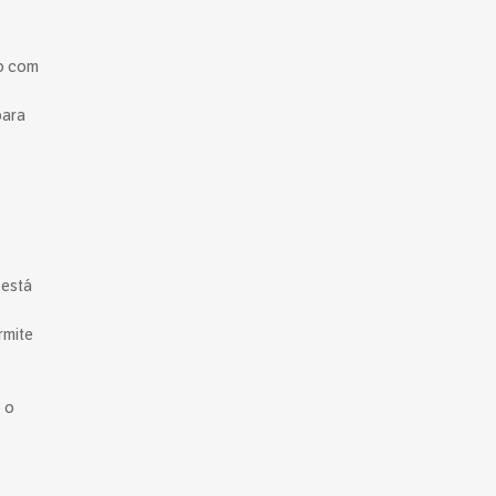
ão com
para
 está
rmite
 o