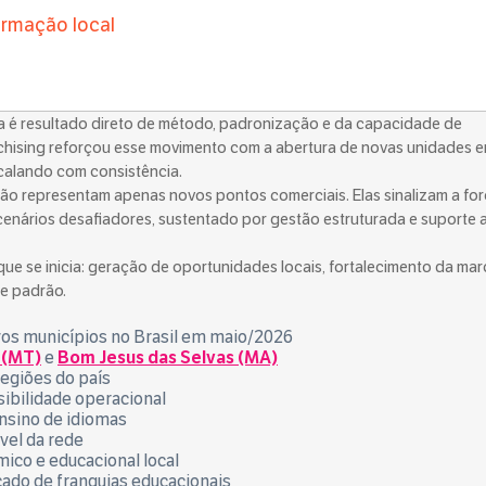
ormação local
a é resultado direto de método, padronização e da capacidade de
nchising reforçou esse movimento com a abertura de novas unidades 
calando com consistência.
ão representam apenas novos pontos comerciais. Elas sinalizam a fo
nários desafiadores, sustentado por gestão estruturada e suporte 
que se inicia: geração de oportunidades locais, fortalecimento da mar
e padrão.
os municípios no Brasil em maio/2026
 (MT)
e
Bom Jesus das Selvas (MA)
egiões do país
sibilidade operacional
nsino de idiomas
vel da rede
ico e educacional local
ado de franquias educacionais