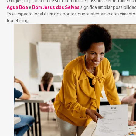
O inglês, hoje, deixou de ser diferencial e passou a ser ferramen
Água Boa
e
Bom Jesus das Selvas
significa ampliar possibilid
Esse impacto local é um dos pontos que sustentam o crescimento
franchising.