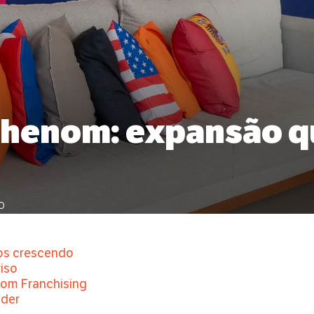
Phenom: expansão q
o
os crescendo
iso
om Franchising
der