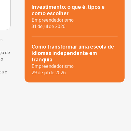
Investimento: o que é, tipos e
como escolher
Empreendedorismo
31 de jul de 2026
em
Como transformar uma escola de
rça de
idiomas independente em
ao
franquia
Empreendedorismo
ca e
29 de jul de 2026