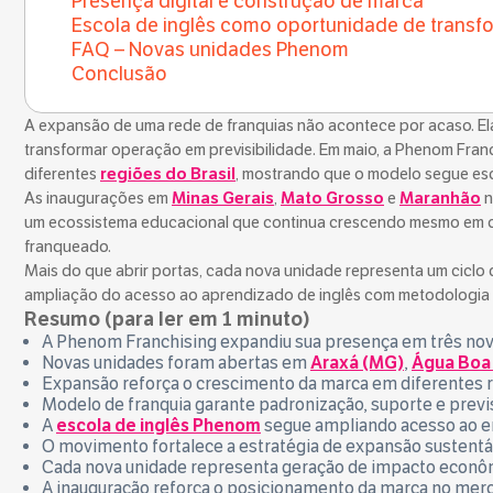
Presença digital e construção de marca
Escola de inglês como oportunidade de transf
FAQ – Novas unidades Phenom
Conclusão
A expansão de uma rede de franquias não acontece por acaso. El
transformar operação em previsibilidade. Em maio, a Phenom Fra
diferentes
regiões do Brasil
, mostrando que o modelo segue es
As inaugurações em
Minas Gerais
,
Mato Grosso
e
Maranhão
n
um ecossistema educacional que continua crescendo mesmo em ce
franqueado.
Mais do que abrir portas, cada nova unidade representa um ciclo 
ampliação do acesso ao aprendizado de inglês com metodologia 
Resumo (para ler em 1 minuto)
A Phenom Franchising expandiu sua presença em três nov
Novas unidades foram abertas em
Araxá (MG)
,
Água Boa
Expansão reforça o crescimento da marca em diferentes r
Modelo de franquia garante padronização, suporte e previ
A
escola de inglês Phenom
segue ampliando acesso ao e
O movimento fortalece a estratégia de expansão sustentá
Cada nova unidade representa geração de impacto econôm
A inauguração reforça o posicionamento da marca no merc