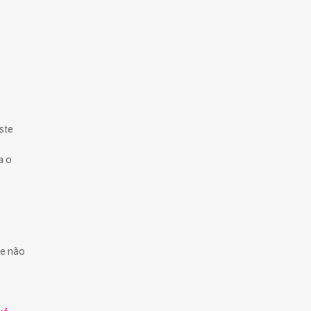
ste
a o
 e não