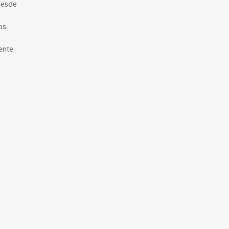
desde
os
ente