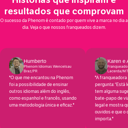
resultados que comprovam
O sucesso da Phenom é contado por quem vive a marca no dia a
dia. Veja o que nossos franqueados dizem.
Humberto
Karen e 
Phenom Idiomas Wencelsau
Franqueado
Braz/PR
Lacerda/M
"O que me encantou na Phenom
"A franqueadora
foi a possibilidade de ensinar
pergunta: 'Está 
outros idiomas além do inglês,
tem alguma suge
como espanhol e francês, usando
bate-papo de vi
uma metodologia única e eficaz."
legal e mostra 
ouvidos e que o
importa."