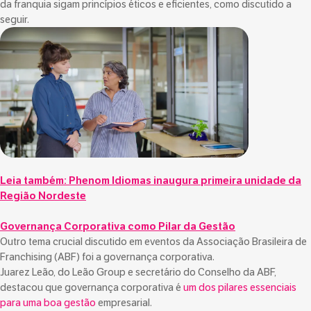
da franquia sigam princípios éticos e eficientes, como discutido a
seguir.
Leia também:
Phenom Idiomas inaugura primeira unidade da
Região Nordeste
Governança Corporativa como Pilar da Gestão
Outro tema crucial discutido em eventos da Associação Brasileira de
Franchising (ABF) foi a governança corporativa.
Juarez Leão, do Leão Group e secretário do Conselho da ABF,
destacou que governança corporativa é
um dos pilares essenciais
para uma boa gestão
empresarial.