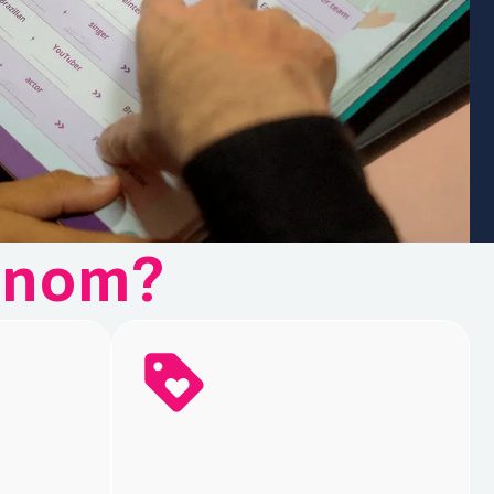
henom?