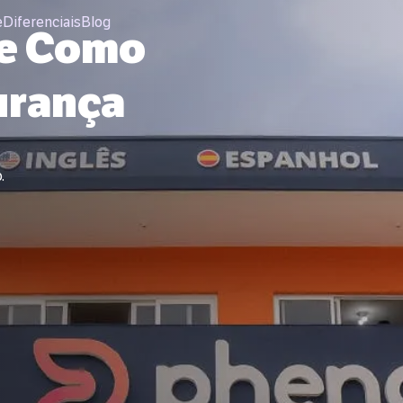
e
Diferenciais
Blog
 e Como
urança
.