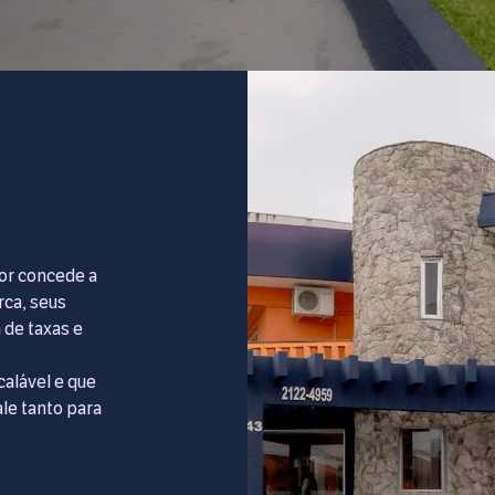
or concede a
rca, seus
 de taxas e
alável e que
ale tanto para