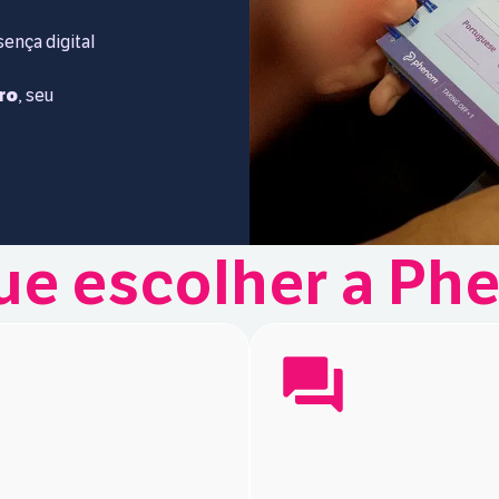
ença digital
ro
, seu
ue escolher a P