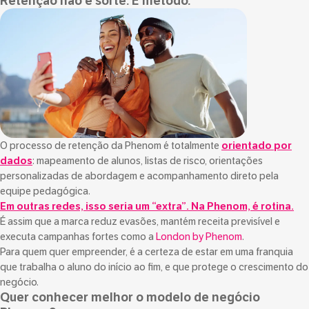
Retenção não é sorte. É método.
O processo de retenção da Phenom é totalmente
orientado por
dados
: mapeamento de alunos, listas de risco, orientações
personalizadas de abordagem e acompanhamento direto pela
equipe pedagógica.
Em outras redes, isso seria um “extra”. Na Phenom, é rotina.
É assim que a marca reduz evasões, mantém receita previsível e
executa campanhas fortes como a
London by Phenom
.
Para quem quer empreender, é a certeza de estar em uma franquia
que trabalha o aluno do início ao fim, e que protege o crescimento do
negócio.
Quer conhecer melhor o modelo de negócio