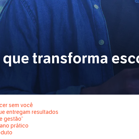
que transforma esc
scer sem você
que entregam resultados
de gestão”
ano prático
oduto