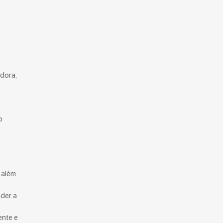
adora,
o
 além
nder a
ente e