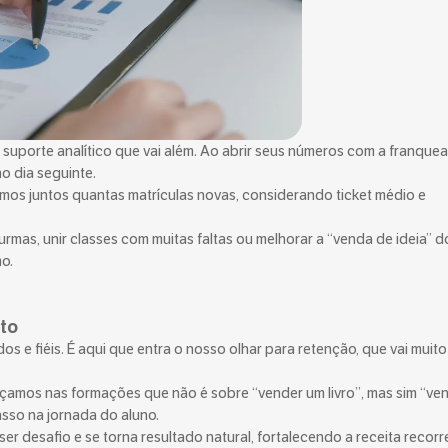
suporte analítico que vai além. Ao abrir seus números com a franque
no dia seguinte.
mos juntos quantas matrículas novas, considerando ticket médio e
rmas, unir classes com muitas faltas ou melhorar a “venda de ideia” d
o.
uto
s e fiéis. É aqui que entra o nosso olhar para retenção, que vai muito
rçamos nas formações que não é sobre “vender um livro”, mas sim “ve
asso na jornada do aluno.
r desafio e se torna resultado natural, fortalecendo a receita recorr