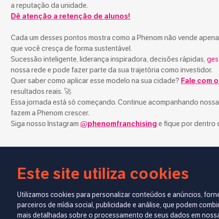
a reputação da unidade.
Dê atenção a retenção de alunos!
Cada um desses pontos mostra como a Phenom não vende apena
que você cresça de forma sustentável.
Sucessão inteligente, liderança inspiradora, decisões rápidas,
ges
nossa rede e pode fazer parte da sua trajetória como investidor.
Quer saber como aplicar esse modelo na sua cidade?
Fale com o
resultados reais. 🚀
Essa jornada está só começando. Continue acompanhando nossas 
fazem a Phenom crescer.
Siga nosso Instagram
@phenomfranchising
e fique por dentro 
Este site utiliza cookies
Sobre o autor
Utilizamos cookies para personalizar conteúdos e anúncios, for
Especialista em SEO e redação est
parceiros de mídia social, publicidade e análise, que podem com
ao universo educacional, de franch
mais detalhadas sobre o processamento de seus dados em noss
informa, educa e inspira. Minha m