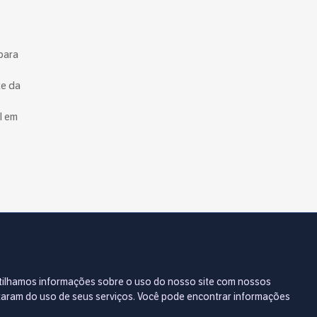
para
te da
l em
artilhamos informações sobre o uso do nosso site com nossos
va
etaram do uso de seus serviços. Você pode encontrar informações
ue