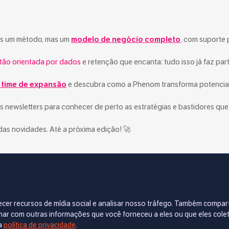
s um método, mas um
modelo de negócio completo
, com suporte 
tão orientada por dados
e retenção que encanta: tudo isso já faz par
 time de expansão
e descubra como a Phenom transforma potencia
newsletters para conhecer de perto as estratégias e bastidores que
das novidades. Até a próxima edição! 🚀
necer recursos de mídia social e analisar nosso tráfego. Também comp
ratégica do KNN Group com mais de 1 ano de dedicação exclusi
binar com outras informações que você forneceu a eles ou que eles col
ising e negócios, por meio da criação de conteúdo estratégico q
a
política de privacidade
.
issão é simplificar assuntos complexos e tornar o conhecimento