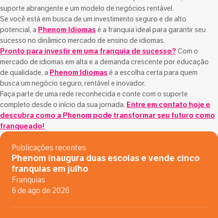
suporte abrangente e um modelo de negócios rentável.
Se você está em busca de um investimento seguro e de alto
potencial, a
Phenom Idiomas
é a franquia ideal para garantir seu
sucesso no dinâmico mercado de ensino de idiomas.
Pronto para investir em uma franquia de sucesso?
Com o
mercado de idiomas em alta e a demanda crescente por educação
de qualidade, a
Phenom Idiomas
é a escolha certa para quem
busca um negócio seguro, rentável e inovador.
Faça parte de uma rede reconhecida e conte com o suporte
completo desde o início da sua jornada.
Entre em contato hoje e
descubra como a Phenom pode transformar seu futuro
como
franqueado!
Publicações recentes
Phenom inaugura duas escolas e vende cinco
franquias em julho
Franquias
6 de ago de 2026