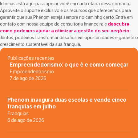
Idiomas está aqui para apoiar você em cada etapa dessa jornada.
Aproveite o suporte exclusivo e os recursos que oferecemos para
garantir que sua Phenom esteja sempre no caminho certo. Entre em
contato com nossa equipe de consultoria financeira e
descubra
como podemos ajudar a otimizar a gestão do seu negócio
.
Juntos, podemos transformar desafios em oportunidades e garantir o
crescimento sustentável da sua franquia.
Publicações recentes
Empreendedorismo: o que é e como começar
Empreendedorismo
7 de ago de 2026
Phenom inaugura duas escolas e vende cinco
franquias em julho
Franquias
6 de ago de 2026